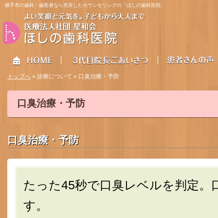
横手市の歯科・歯医者なら充実したカウンセリングの「ほしの歯科医院」
トップへ
» 診療について » 口臭治療・予防
口臭治療・予防
HOME
3代目院長ごあいさつ
患者さんの声
口臭治療・予防
たった45秒で口臭レベルを判定。
す。