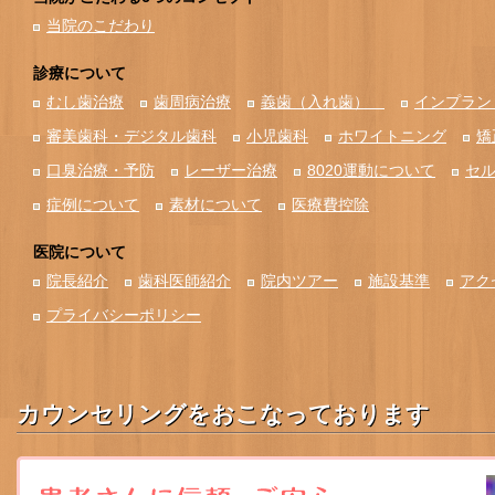
当院のこだわり
診療について
むし歯治療
歯周病治療
義歯（入れ歯）
インプラン
審美歯科・デジタル歯科
小児歯科
ホワイトニング
矯
口臭治療・予防
レーザー治療
8020運動について
セ
症例について
素材について
医療費控除
医院について
院長紹介
歯科医師紹介
院内ツアー
施設基準
アク
プライバシーポリシー
カウンセリングをおこなっております