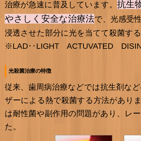
抗生
治療が急速に普及しています。
やさしく安全な治療法
で、光感受性
浸透させた部分に光を当てて殺菌す
※LAD･･LIGHT ACTUVATED DISI
光殺菌治療の特徴
従来、歯周病治療などでは抗生剤など
ザーによる熱で殺菌する方法があり
は耐性菌や副作用の問題があり、レ
た。