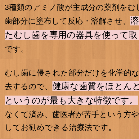
3種類のアミノ酸が主成分の薬剤をむ
歯部分に塗布して反応・溶解させ、
たむし歯を専用の器具を使って取
です。
むし歯に侵された部分だけを化学的
健康な歯質をほとん
去するので、
というのが最も大きな特徴です。
なくて済み、歯医者が苦手という方
してお勧めできる治療法です。