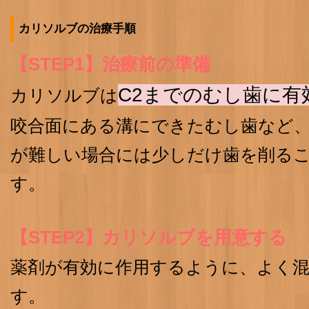
カリソルブの治療手順
【STEP1】治療前の準備
C2までのむし歯に有
カリソルブは
咬合面にある溝にできたむし歯など
が難しい場合には少しだけ歯を削る
す。
【STEP2】カリソルブを用意する
薬剤が有効に作用するように、よく
す。