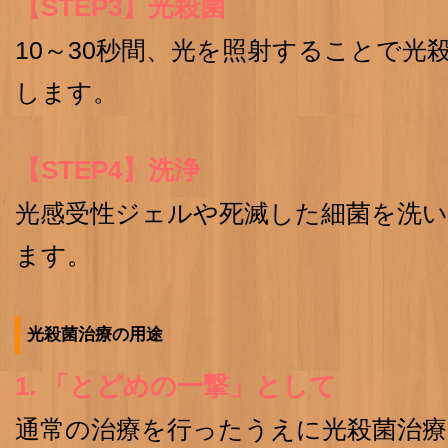
【STEP3】光殺菌
10～30秒間、光を照射することで光
します。
【STEP4】洗浄
光感受性ジェルや死滅した細菌を洗
ます。
光殺菌治療の用途
1. 「とどめの一撃」として
通常の治療を行ったうえに光殺菌治