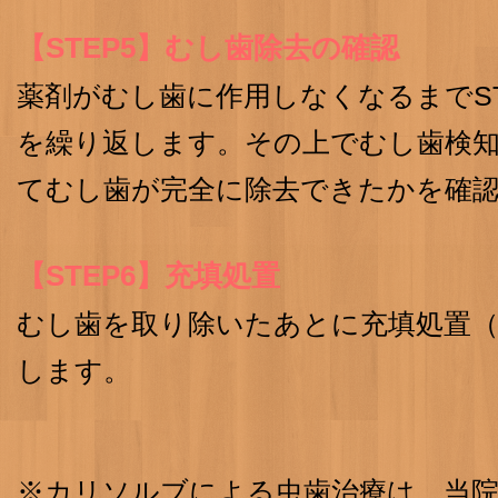
【STEP5】むし歯除去の確認
薬剤がむし歯に作用しなくなるまでST
を繰り返します。その上でむし歯検
てむし歯が完全に除去できたかを確
【STEP6】充填処置
むし歯を取り除いたあとに充填処置
します。
※カリソルブによる虫歯治療は、当院