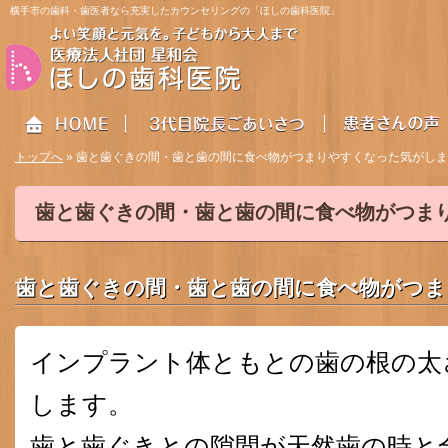
横手市の歯科・歯医者なら充実したカウンセリングの「ほしの歯科医院」
トップへ
» 歯と歯ぐきの間・歯と歯の間に食べ物がつまりやすくなった気がし
歯と歯ぐきの間・歯と歯の間に食べ物がつま
HOME
3代目院長ごあいさつ
患者さんの声
歯と歯ぐきの間・歯と歯の間に食べ物がつ
インプラント体ともとの歯の根の太
します。
歯と歯ぐきとの隙間が天然歯の時と