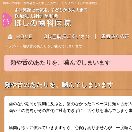
横手市の歯科・歯医者なら充実したカウンセリングの「ほしの歯科医院」
トップへ
» 頬や舌のあたりを、噛んでしまいます
頬や舌のあたりを、噛んでしまいます
HOME
3代目院長ごあいさつ
患者さんの声
頬や舌のあたりを、噛んでしまいます
歯のない期間が長期に及ぶと、歯のなかったスペースに頬や舌が
頬や舌の筋肉がその変化に対応できずに、舌や頬を噛んでしまう
筋肉は徐々に慣れていきますから、心配はありませんが、一度噛