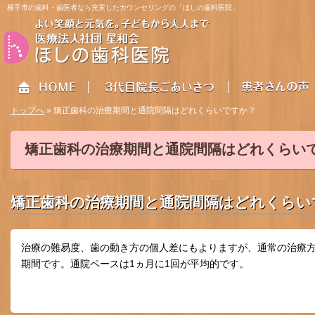
横手市の歯科・歯医者なら充実したカウンセリングの「ほしの歯科医院」
トップへ
» 矯正歯科の治療期間と通院間隔はどれくらいですか？
矯正歯科の治療期間と通院間隔はどれくらい
HOME
3代目院長ごあいさつ
患者さんの声
矯正歯科の治療期間と通院間隔はどれくらい
治療の難易度、歯の動き方の個人差にもよりますが、通常の治療方
期間です。通院ペースは1ヵ月に1回が平均的です。