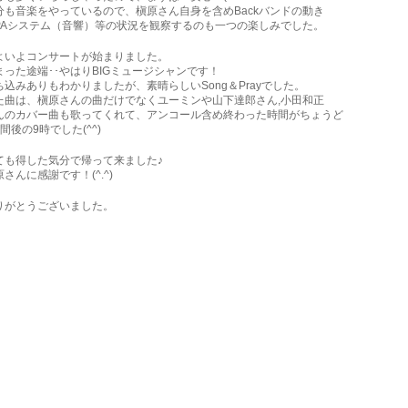
分も音楽をやっているので、槇原さん自身を含めBackバンドの動き
PAシステム（音響）等の状況を観察するのも一つの楽しみでした。
よいよコンサートが始まりました。
まった途端･･やはりBIGミュージシャンです！
ち込みありもわかりましたが、素晴らしいSong＆Prayでした。
た曲は、槇原さんの曲だけでなくユーミンや山下達郎さん,小田和正
んのカバー曲も歌ってくれて、アンコール含め終わった時間がちょうど
間後の9時でした(^^)
ても得した気分で帰って来ました♪
原さんに感謝です！(^.^)
りがとうございました。