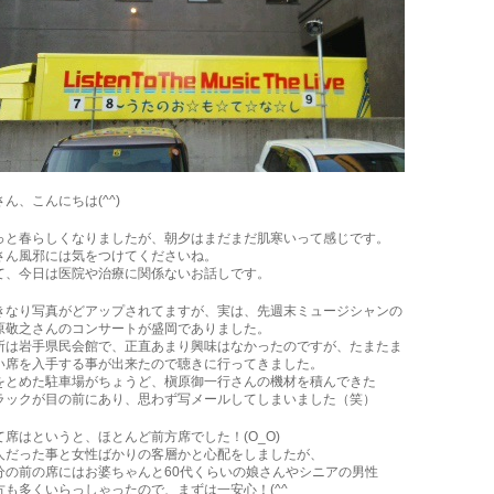
さん、こんにちは(^^)
っと春らしくなりましたが、朝夕はまだまだ肌寒いって感じです。
さん風邪には気をつけてくださいね。
て、今日は医院や治療に関係ないお話しです。
きなり写真がどアップされてますが、実は、先週末ミュージシャンの
原敬之さんのコンサートが盛岡でありました。
所は岩手県民会館で、正直あまり興味はなかったのですが、たまたま
い席を入手する事が出来たので聴きに行ってきました。
をとめた駐車場がちょうど、槇原御一行さんの機材を積んできた
ラックが目の前にあり、思わず写メールしてしまいました（笑）
て席はというと、ほとんど前方席でした！(O_O)
人だった事と女性ばかりの客層かと心配をしましたが、
分の前の席にはお婆ちゃんと60代くらいの娘さんやシニアの男性
方も多くいらっしゃったので、まずは一安心！(^^ゞ