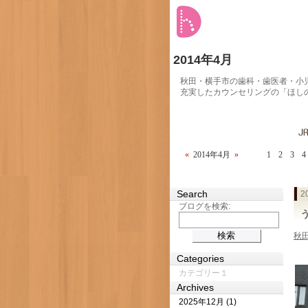
2014年4月
秋田・横手市の歯科・歯医者・小
充実したカウンセリングの「ほし
«
2014年4月
»
1
2
3
4
Search
2
ブログを検索:
秋
Categories
カテゴリー１
Archives
2025年12月 (1)