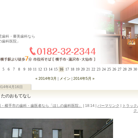
児歯科・審美歯科なら
の歯科医院」
5
6
7
8
9
10
11
12
13
14
15
16
17
18
19
20
21
22
23
24
25
26
27
28
29
30
« 2014年3月
|
メイン
|
2014年5月 »
014年4月16日
うたのおもてなし
田・横手市の歯科・歯医者なら「ほしの歯科医院」
| 18:14
|
パーマリンク
|
トラック
ク 