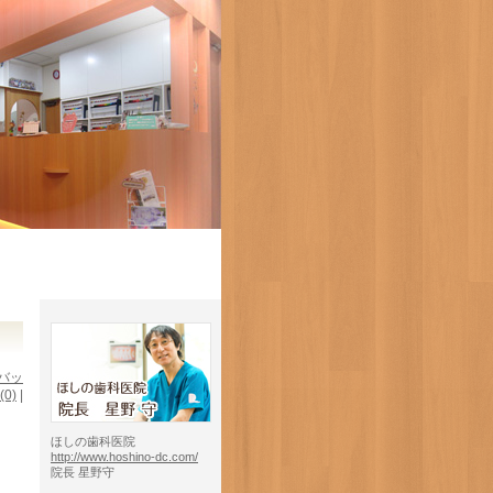
バッ
(0)
|
ほしの歯科医院
http://www.hoshino-dc.com/
院長 星野守