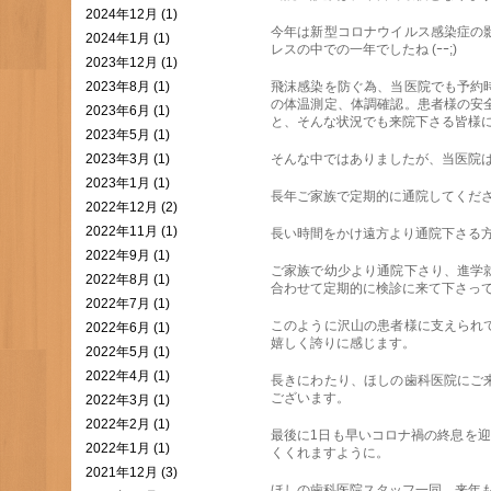
2024年12月 (1)
今年は新型コロナウイルス感染症の
2024年1月 (1)
レスの中での一年でしたね (ｰｰ;)
2023年12月 (1)
2023年8月 (1)
飛沫感染を防ぐ為、当医院でも予約
の体温測定、体調確認。患者様の安
2023年6月 (1)
と、そんな状況でも来院下さる皆様
2023年5月 (1)
2023年3月 (1)
そんな中ではありましたが、当医院は
2023年1月 (1)
長年ご家族で定期的に通院してくだ
2022年12月 (2)
2022年11月 (1)
長い時間をかけ遠方より通院下さる
2022年9月 (1)
ご家族で幼少より通院下さり、進学
2022年8月 (1)
合わせて定期的に検診に来て下さっ
2022年7月 (1)
このように沢山の患者様に支えられ
2022年6月 (1)
嬉しく誇りに感じます。
2022年5月 (1)
2022年4月 (1)
長きにわたり、ほしの歯科医院にご
ございます。
2022年3月 (1)
2022年2月 (1)
最後に1日も早いコロナ禍の終息を
2022年1月 (1)
くくれますように。
2021年12月 (3)
ほしの歯科医院スタッフ一同、来年