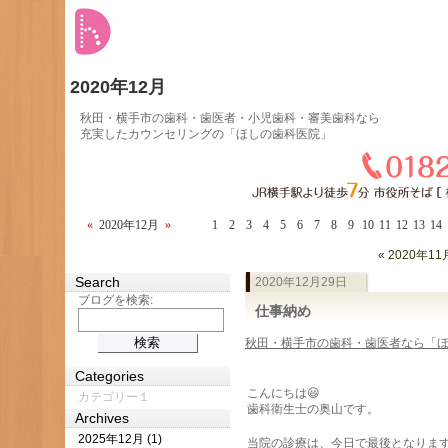
2020年12月
秋田・横手市の歯科・歯医者・小児歯科・審美歯科なら
充実したカウンセリングの「ほしの歯科医院」
«
2020年12月
»
1
2
3
4
5
6
7
8
9
10
11
12
13
14
« 2020年11
Search
2020年12月29日
ブログを検索:
仕事納め
秋田・横手市の歯科・歯医者なら「
Categories
こんにちは😃
カテゴリー１
歯科衛生士の奥山です。
Archives
2025年12月 (1)
当院の診療は、今日で最後となりま