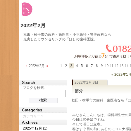
2022年2月
秋田・横手市の歯科・歯医者・小児歯科・審美歯科なら
充実したカウンセリングの「ほしの歯科医院」
«
2022年2月
»
1
2
3
4
5
6
7
8
9
10
11
12
13
14
« 2022年1
Search
2022年2月 3日
ブログを検索:
節分
秋田・横手市の歯科・歯医者なら「
Categories
みなさんこんにちは、歯科衛生士の
カテゴリー１
今日は節分👹ですね。
Archives
そして明日は立春。
2025年12月 (1)
春はすぐ目の前にあるのにコロナ感