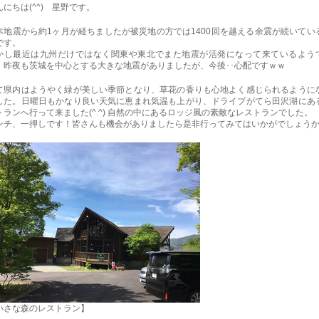
んにちは(^^) 星野です。
本地震から約1ヶ月が経ちましたが被災地の方では1400回を越える余震が続いてい
です。
かし最近は九州だけではなく関東や東北でまた地震が活発になって来ているよう
。昨夜も茨城を中心とする大きな地震がありましたが、今後･･心配ですｗｗ
て県内はようやく緑が美しい季節となり、草花の香りも心地よく感じられるように
した。日曜日もかなり良い天気に恵まれ気温も上がり、ドライブがてら田沢湖にあ
トランへ行って来ました(^.^) 自然の中にあるロッジ風の素敵なレストランでした。
ンチ、一押しです！皆さんも機会がありましたら是非行ってみてはいかがでしょう
小さな森のレストラン】