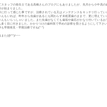
てスタッフの衛生士である高橋さんのブログにもありましたが、先月から小中高の
診が始まりました。
診に行って感じた事ですが、治療されている又はメンテナンスをキッチリ行ってい
さんもいれば、昨年から虫歯があるにも関わらず未処置歯のままで、更に増えてい
さんもいらっしゃいました。また虫歯がなくても歯垢や歯石がかなり付いているお
も多く目に付きました。かかりつけの歯科医で早めの診察を受けるようにして下さ
事も早期発見・早期治療ですね(^ ^)
また(@^^)/~~~