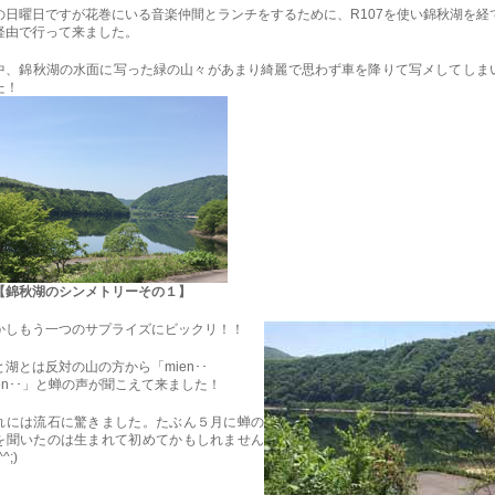
の日曜日ですが花巻にいる音楽仲間とランチをするために、R107を使い錦秋湖を経
経由で行って来ました。
中、錦秋湖の水面に写った緑の山々があまり綺麗で思わず車を降りて写メしてしま
た！
【錦秋湖のシンメトリーその１】
かしもう一つのサプライズにビックリ！！
と湖とは反対の山の方から「mien･･
ien･･」と蝉の声が聞こえて来ました！
れには流石に驚きました。たぶん５月に蝉の
を聞いたのは生まれて初めてかもしれません
^;)