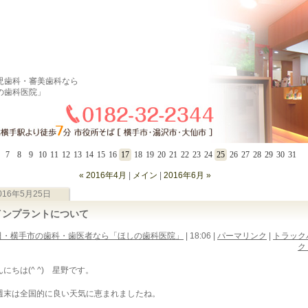
児歯科・審美歯科なら
の歯科医院」
7
8
9
10
11
12
13
14
15
16
17
18
19
20
21
22
23
24
25
26
27
28
29
30
31
« 2016年4月
|
メイン
|
2016年6月 »
016年5月25日
インプラントについて
田・横手市の歯科・歯医者なら「ほしの歯科医院」
| 18:06
|
パーマリンク
|
トラック
ク 
んにちは(^ ^) 星野です。
週末は全国的に良い天気に恵まれましたね。