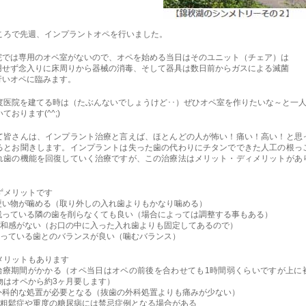
ころで先週、インプラントオペを行いました。
院では専用のオペ室がないので、オペを始める当日はそのユニット（チェア）は
用せず念入りに床周りから器械の消毒、そして器具は数日前からガスによる滅菌
行いオペに臨みます。
度医院を建てる時は（たぶんないでしょうけど･･）ぜひオペ室を作りたいな～と一
ております(^^;)
て皆さんは、インプラント治療と言えば、ほとんどの人が怖い！痛い！高い！と思
るとお聞きします。インプラントは失った歯の代わりにチタンでできた人工の根っ
れ歯の機能を回復していく治療ですが、この治療法はメリット・ディメリットがあ
。
ずメリットです
 硬い物が噛める（取り外しの入れ歯よりもかなり噛める）
 残っている隣の歯を削らなくても良い（場合によっては調整する事もある）
違和感がない（お口の中に入った入れ歯よりも固定してあるので）
残っている歯とのバランスが良い（噛むバランス）
メリットもあります
 治療期間がかかる（オペ当日はオペの前後を合わせても1時間弱くらいですが上に
物はオペから約3ヶ月要します）
 外科的な処置が必要となる（抜歯の外科処置よりも痛みが少ない）
骨粗鬆症や重度の糖尿病には禁忌症例となる場合がある