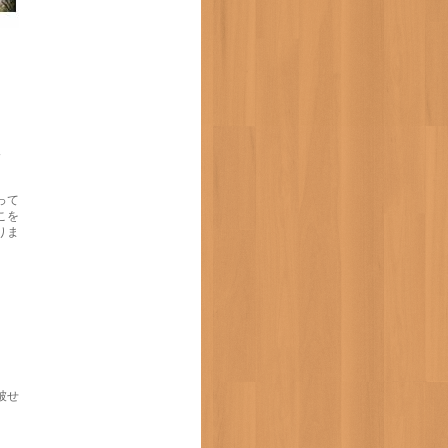
人
って
こを
りま
被せ