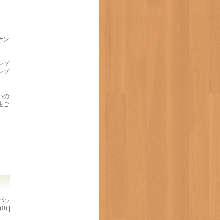
ナン
ンプ
ンプ
いの
生ご
バッ
(0)
|