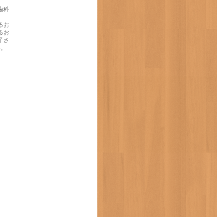
歯科
るお
るお
子さ
い。