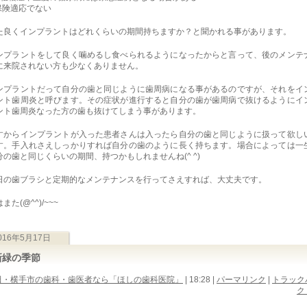
 保険適応でない
た良くインプラントはどれくらいの期間持ちますか？と聞かれる事があります。
ンプラントをして良く噛めるし食べられるようになったからと言って、後のメンテ
に来院されない方も少なくありません。
ンプラントだって自分の歯と同じように歯周病になる事があるのですが、それをイ
ント歯周炎と呼びます。その症状が進行すると自分の歯が歯周病で抜けるようにイ
ント歯周炎なった方の歯も抜けてしまう事があります。
すからインプラントが入った患者さんは入ったら自分の歯と同じように扱って欲し
す。手入れさえしっかりすれば自分の歯のように長く持ちます。場合によっては一
分の歯と同じくらいの期間、持つかもしれませんね(^ ^)
日の歯ブラシと定期的なメンテナンスを行ってさえすれば、大丈夫です。
また(@^^)/~~~
016年5月17日
新緑の季節
田・横手市の歯科・歯医者なら「ほしの歯科医院」
| 18:28
|
パーマリンク
|
トラック
ク 