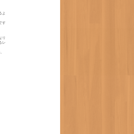
るよ
です
なり
るレ
か。