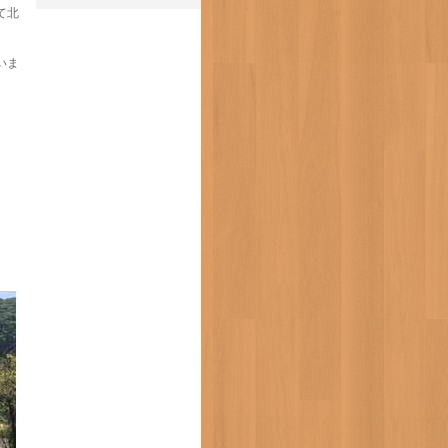
て北
いま