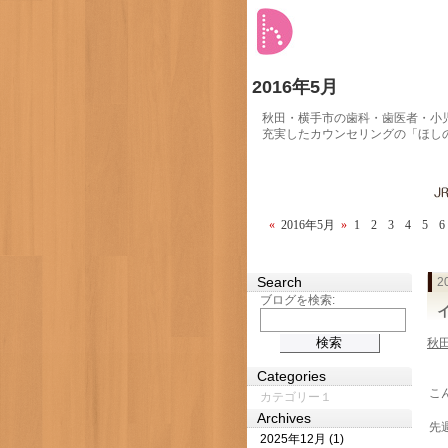
2016年5月
秋田・横手市の歯科・歯医者・小
充実したカウンセリングの「ほし
«
2016年5月
»
1
2
3
4
5
6
Search
2
ブログを検索:
秋
Categories
こ
カテゴリー１
Archives
先
2025年12月 (1)