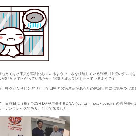
東地方では水不足が深刻化しているようで、水を供給している利根川上流のダムで
位が37％まで下がっているため、10%の取水制限を行っているようです。
近、朝夕かなりヒンヤリとして日中との温度差があるため体調管理には気をつけま
。
、日曜日に（株）YOSHIDAが主催するDNA（dental・next・action）の講演会
ガーデンプレイスであり、行って来ました！