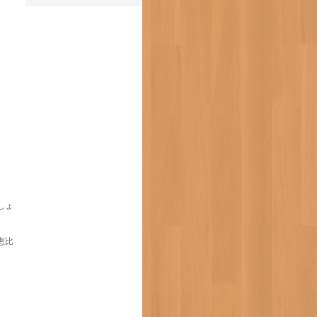
は
しょ
が恵比