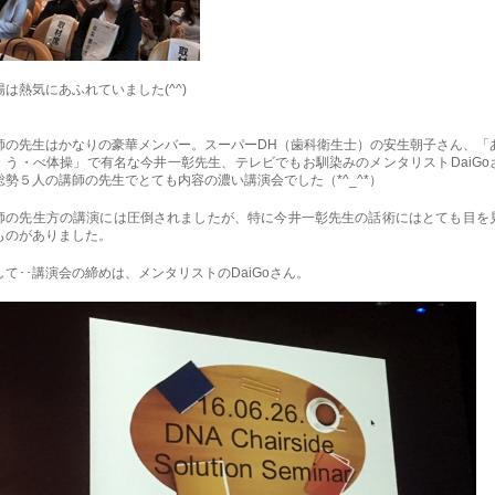
場は熱気にあふれていました(^^)
師の先生はかなりの豪華メンバー。スーパーDH（歯科衛生士）の安生朝子さん、「
・う・べ体操」で有名な今井一彰先生、テレビでもお馴染みのメンタリストDaiGo
総勢５人の講師の先生でとても内容の濃い講演会でした（*^_^*）
師の先生方の講演には圧倒されましたが、特に今井一彰先生の話術にはとても目を
ものがありました。
して･･講演会の締めは、メンタリストのDaiGoさん。