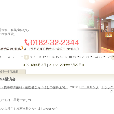
児歯科・審美歯科なら
の歯科医院」
2
3
4
5
6
7
8
9
10
11
12
13
14
15
16
17
18
19
20
21
22
23
24
25
26
27
2
« 2016年6月 8日
|
メイン
|
2016年7月22日 »
016年6月28日
DNA講演会
田・横手市の歯科・歯医者なら「ほしの歯科医院」
| 20:30
|
パーマリンク
|
トラック
ク 
んにちは！星野です(^^)
よいよ横手も梅雨本番となりましたね(>o<)