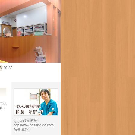
8
29
30
バッ
(0)
|
ほしの歯科医院
http://www.hoshino-dc.com/
院長 星野守