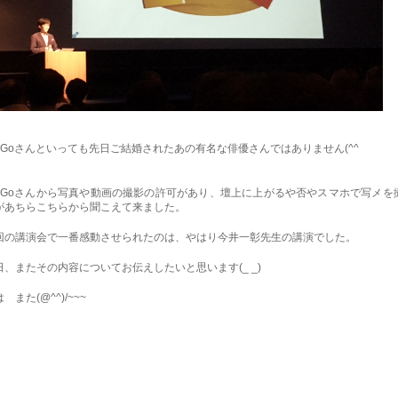
aiGoさんといっても先日ご結婚されたあの有名な俳優さんではありません(^^ゞ
aiGoさんから写真や動画の撮影の許可があり、壇上に上がるや否やスマホで写メを
があちらこちらから聞こえて来ました。
回の講演会で一番感動させられたのは、やはり今井一彰先生の講演でした。
日、またその内容についてお伝えしたいと思います(_ _)
 また(@^^)/~~~