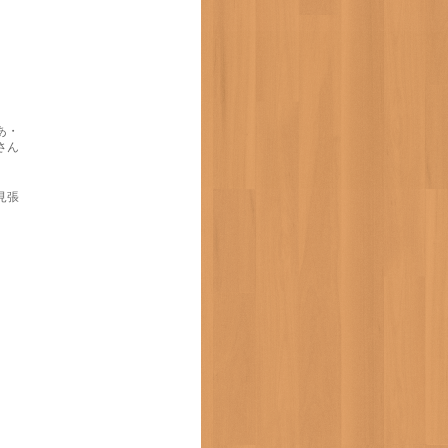
あ・
さん
見張