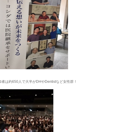
加者は約650人で大半がDHやDentistなど女性群！