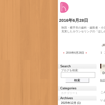
2016年6月28日
秋田・横手市の歯科・歯医者・小
充実したカウンセリングの「ほし
«
2016年6月28日
»
1
Search
2
ブログを検索:
秋
Categories
こ
カテゴリー１
Archives
い
2025年12月 (1)