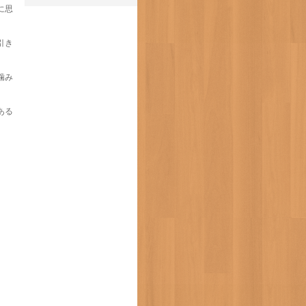
に思
引き
噛み
ある