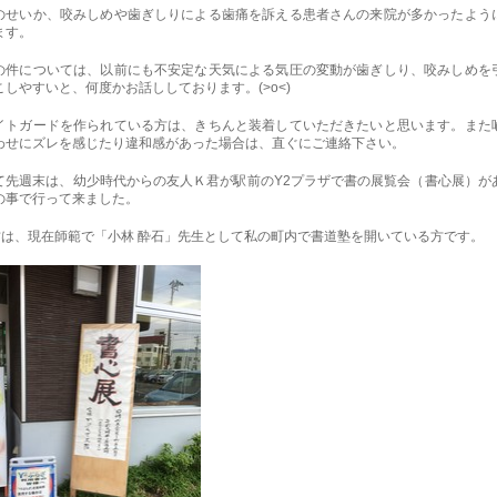
のせいか、咬みしめや歯ぎしりによる歯痛を訴える患者さんの来院が多かったよう
ます。
の件については、以前にも不安定な天気による気圧の変動が歯ぎしり、咬みしめを
こしやすいと、何度かお話ししております。(>o<)
イトガードを作られている方は、きちんと装着していただきたいと思います。また
わせにズレを感じたり違和感があった場合は、直ぐにご連絡下さい。
て先週末は、幼少時代からの友人Ｋ君が駅前のY2プラザで書の展覧会（書心展）が
の事で行って来ました。
君は、現在師範で「小林 酔石」先生として私の町内で書道塾を開いている方です。