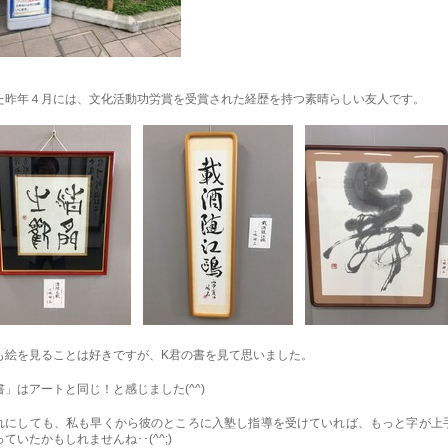
た昨年４月には、文化活動功労賞を受賞された経歴を持つ素晴らしい友人です。
も絵を見ることは好きですが、K君の書を見て思いました。
書」はアートと同じ！と感じました(^^)
れにしても、私も早くから彼のところに入塾し指導を受けていれば、もっと字が上
っていたかもしれませんね･･(^^;)