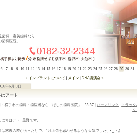
児歯科・審美歯科なら
の歯科医院」
6
7
8
9
10
11
12
13
14
15
16
17
18
19
20
21
22
23
24
25
26
27
28
29
30
31
« インプラントについて
|
メイン
|
DNA講演会 »
016年6月 8日
書はアート
・横手市の歯科・歯医者なら「ほしの歯科医院」 | 23:37
|
パーマリンク
|
トラック
ク 
んにちは(^^) 星野です。
週は寒暖の差があったりで、4月上旬を思わせるような天気でした( ・_・;)