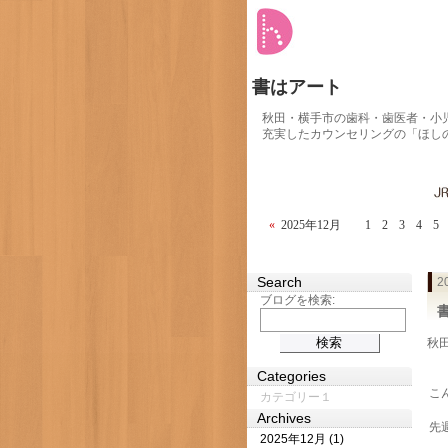
書はアート
秋田・横手市の歯科・歯医者・小
充実したカウンセリングの「ほし
«
2025年12月
1
2
3
4
5
Search
2
ブログを検索:
秋田
Categories
こ
カテゴリー１
Archives
先
2025年12月 (1)