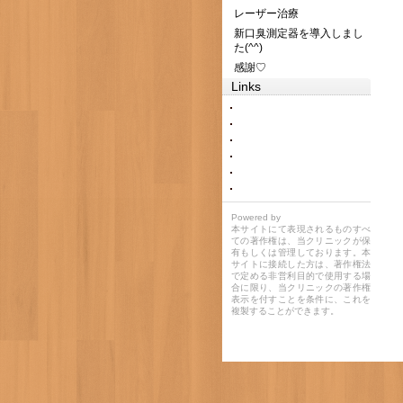
レーザー治療
新口臭測定器を導入しまし
た(^^)
感謝♡
Links
Powered by
本サイトにて表現されるものすべ
ての著作権は、当クリニックが保
有もしくは管理しております。本
サイトに接続した方は、著作権法
で定める非営利目的で使用する場
合に限り、当クリニックの著作権
表示を付すことを条件に、これを
複製することができます。