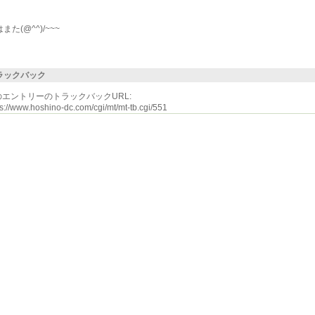
また(@^^)/~~~
ラックバック
のエントリーのトラックバックURL:
ps://www.hoshino-dc.com/cgi/mt/mt-tb.cgi/551